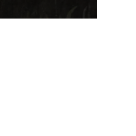
Trois moines à la taverne
, huile sur toile,
XVIIIe s, 40 x 51 cm, collection
particulière